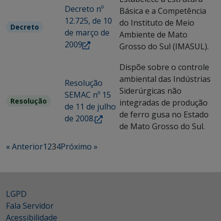
Decreto nº
Básica e a Competência
12.725, de 10
do Instituto de Meio
Decreto
de março de
Ambiente de Mato
2009
Grosso do Sul (IMASUL).
Dispõe sobre o controle
ambiental das Indústrias
Resolução
Siderúrgicas não
SEMAC nº 15
Resolução
integradas de produção
de 11 de julho
de ferro gusa no Estado
de 2008.
de Mato Grosso do Sul.
« Anterior
1
2
3
4
Próximo »
LGPD
Fala Servidor
Acessibilidade