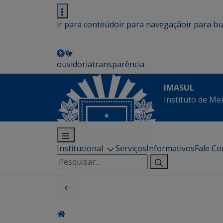
ir para conteúdo
ir para navegação
ir para b
ouvidoria
transparência
IMASUL
Instituto de Me
Institucional
Serviços
Informativos
Fale C
Pesquisar
por: