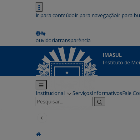
ir para conteúdo
ir para navegação
ir para b
ouvidoria
transparência
IMASUL
Instituto de Me
Institucional
Serviços
Informativos
Fale C
Pesquisar
por: