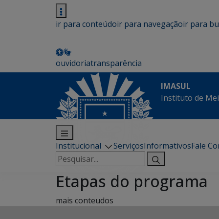
ir para conteúdo
ir para navegação
ir para b
ouvidoria
transparência
IMASUL
Instituto de Me
Institucional
Serviços
Informativos
Fale C
Pesquisar
por:
Etapas do programa
mais conteudos