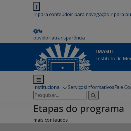
ir para conteúdo
ir para navegação
ir para b
ouvidoria
transparência
IMASUL
Instituto de Me
Institucional
Serviços
Informativos
Fale C
Pesquisar
por:
Etapas do programa
mais conteudos