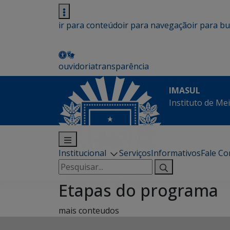
ir para conteúdo
ir para navegação
ir para b
ouvidoria
transparência
IMASUL
Instituto de Me
Institucional
Serviços
Informativos
Fale C
Pesquisar
por:
Etapas do programa
mais conteudos