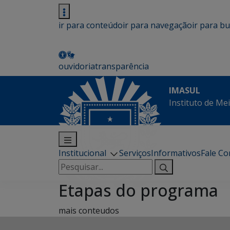
ir para conteúdo
ir para navegação
ir para b
ouvidoria
transparência
IMASUL
Instituto de Me
Institucional
Serviços
Informativos
Fale C
Pesquisar
por:
Etapas do programa
mais conteudos