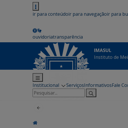
ir para conteúdo
ir para navegação
ir para b
ouvidoria
transparência
IMASUL
Instituto de Me
Institucional
Serviços
Informativos
Fale C
Pesquisar
por: