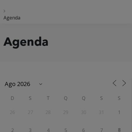
Agenda
Agenda
D
S
T
Q
Q
S
S
26
27
28
29
30
31
1
8
2
3
4
5
6
7