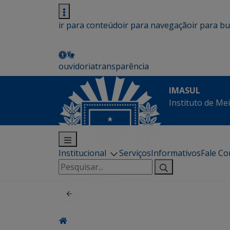
ir para conteúdo
ir para navegação
ir para b
ouvidoria
transparência
IMASUL
Instituto de Me
Institucional
Serviços
Informativos
Fale C
Pesquisar
por: