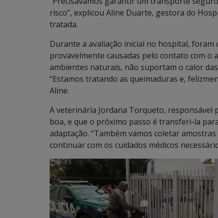
“Precisávamos garantir um transporte seguro
risco”, explicou Aline Duarte, gestora do Hosp
tratada.
Durante a avaliação inicial no hospital, fora
provavelmente causadas pelo contato com o as
ambientes naturais, não suportam o calor das
“Estamos tratando as queimaduras e, felizmen
Aline.
A veterinária Jordana Torqueto, responsável 
boa, e que o próximo passo é transferi-la pa
adaptação. “Também vamos coletar amostras de
continuar com os cuidados médicos necessário