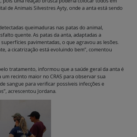
, pois uma reação brusca poderia colocar todos em
ital de Animais Silvestres Ayty, onde a anta está sendo
m detectadas queimaduras nas patas do animal,
falto quente. As patas da anta, adaptadas a
 superfícies pavimentadas, o que agravou as lesões.
te, a cicatrização está evoluindo bem”, comentou
pelo tratamento, informou que a saúde geral da anta é
ra um recinto maior no CRAS para observar sua
 sangue para verificar possíveis infecções e
s”, acrescentou Jordana.