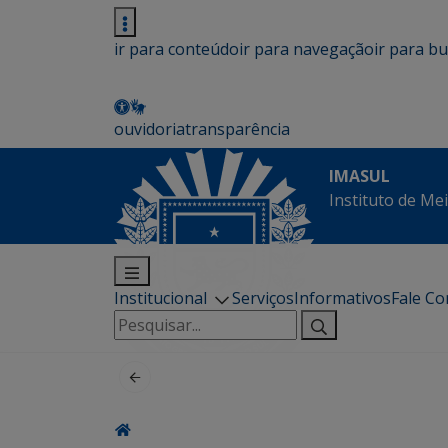
ir para conteúdo
ir para navegação
ir para b
ouvidoria
transparência
IMASUL
Instituto de Me
Institucional
Serviços
Informativos
Fale C
Pesquisar
por: