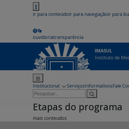
ir para conteúdo
ir para navegação
ir para b
ouvidoria
transparência
IMASUL
Instituto de Me
Institucional
Serviços
Informativos
Fale C
Pesquisar
por:
Etapas do programa
mais conteudos