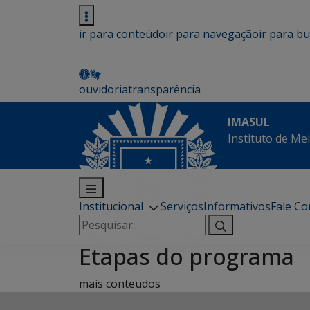
ir para conteúdo
ir para navegação
ir para b
ouvidoria
transparência
IMASUL
Instituto de Me
Institucional
Serviços
Informativos
Fale C
Pesquisar
por:
Etapas do programa
mais conteudos