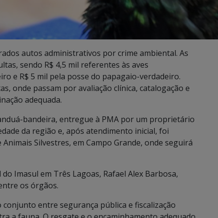
rados autos administrativos por crime ambiental. As
tas, sendo R$ 4,5 mil referentes às aves
iro e R$ 5 mil pela posse do papagaio-verdadeiro.
, onde passam por avaliação clínica, catalogação e
inação adequada.
anduá-bandeira, entregue à PMA por um proprietário
dade da região e, após atendimento inicial, foi
e Animais Silvestres, em Campo Grande, onde seguirá
l do Imasul em Três Lagoas, Rafael Alex Barbosa,
entre os órgãos.
conjunto entre segurança pública e fiscalização
ntra a fauna. O resgate e o encaminhamento adequado