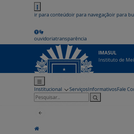
ir para conteúdo
ir para navegação
ir para b
ouvidoria
transparência
IMASUL
Instituto de Me
Institucional
Serviços
Informativos
Fale C
Pesquisar
por: