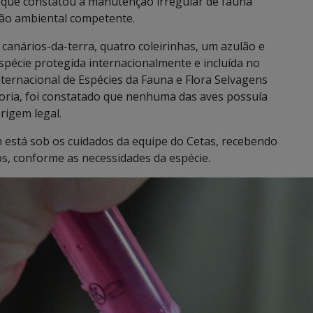
o que constatou a manutenção irregular de fauna
rgão ambiental competente.
canários-da-terra, quatro coleirinhas, um azulão e
pécie protegida internacionalmente e incluída no
ternacional de Espécies da Fauna e Flora Selvagens
toria, foi constatado que nenhuma das aves possuía
rigem legal.
m está sob os cuidados da equipe do Cetas, recebendo
, conforme as necessidades da espécie.