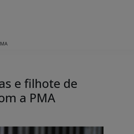
 PMA
s e filhote de
com a PMA