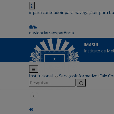
ir para conteúdo
ir para navegação
ir para b
ouvidoria
transparência
IMASUL
Instituto de Me
Institucional
Serviços
Informativos
Fale C
Pesquisar
por: