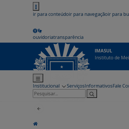
ir para conteúdo
ir para navegação
ir para b
ouvidoria
transparência
IMASUL
Instituto de Me
Institucional
Serviços
Informativos
Fale C
Pesquisar
por: