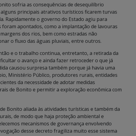
to sofria as consequências de desequilíbrio
alguns principais atrativos turísticos ficarem turvas
da. Rapidamente o governo do Estado agiu para
es foram apontados, como a implantação de lavouras
 margens dos rios, bem como estradas não
nar o fluxo das águas pluviais, entre outros.
ão e o trabalho continua, entretanto, a retirada da
cultar o avanço e ainda fazer retroceder o que já
dida causou surpresa também porque já havia uma
o, Ministério Público, produtores rurais, entidades
scientes da necessidade de adotar medidas
urais de Bonito e permitir a exploração econômica com
 de Bonito aliada às atividades turísticas e também da
rurais, de modo que haja proteção ambiental e
abelecemos mecanismos de governança envolvendo
revogação desse decreto fragiliza muito esse sistema