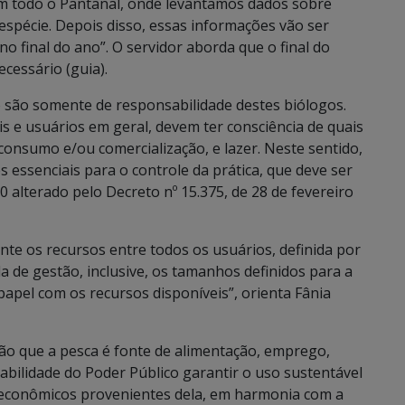
em todo o Pantanal, onde levantamos dados sobre
spécie. Depois disso, essas informações vão ser
o final do ano”. O servidor aborda que o final do
cessário (guia).
 são somente de responsabilidade destes biólogos.
s e usuários em geral, devem ter consciência de quais
consumo e/ou comercialização, e lazer. Neste sentido,
s essenciais para o controle da prática, que deve ser
20 alterado pelo Decreto nº 15.375, de 28 de fevereiro
te os recursos entre todos os usuários, definida por
a de gestão, inclusive, os tamanhos definidos para a
papel com os recursos disponíveis”, orienta Fânia
ção que a pesca é fonte de alimentação, emprego,
sabilidade do Poder Público garantir o uso sustentável
 econômicos provenientes dela, em harmonia com a