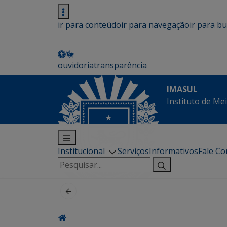
ir para conteúdo
ir para navegação
ir para b
ouvidoria
transparência
IMASUL
Instituto de Me
Institucional
Serviços
Informativos
Fale C
Pesquisar
por: