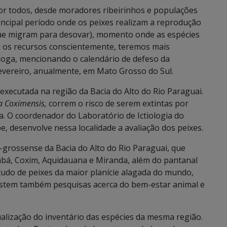
or todos, desde moradores ribeirinhos e populações
rincipal período onde os peixes realizam a reprodução
 que migram para desovar), momento onde as espécies
 os recursos conscientemente, teremos mais
ióloga, mencionando o calendário de defeso da
evereiro, anualmente, em Mato Grosso do Sul.
executada na região da Bacia do Alto do Rio Paraguai.
a Coximensis,
correm o risco de serem extintas por
ta. O coordenador do Laboratório de Ictiologia do
e, desenvolve nessa localidade a avaliação dos peixes.
-grossense da Bacia do Alto do Rio Paraguai, que
bá, Coxim, Aquidauana e Miranda, além do pantanal
tudo de peixes da maior planície alagada do mundo,
xistem também pesquisas acerca do bem-estar animal e
tualização do inventário das espécies da mesma região.