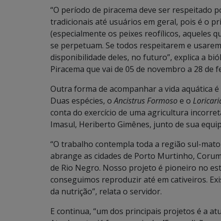
“O período de piracema deve ser respeitado p
tradicionais até usuários em geral, pois é o p
(especialmente os peixes reofílicos, aqueles
se perpetuam. Se todos respeitarem e usarem
disponibilidade deles, no futuro”, explica a b
Piracema que vai de 05 de novembro a 28 de f
Outra forma de acompanhar a vida aquática é 
Duas espécies, o
Ancistrus Formoso
e o
Loricari
conta do exercício de uma agricultura incorre
Imasul, Heriberto Gimênes, junto de sua equip
“O trabalho contempla toda a região sul-mato
abrange as cidades de Porto Murtinho, Corum
de Rio Negro. Nosso projeto é pioneiro no es
conseguimos reproduzir até em cativeiros. E
da nutrição”, relata o servidor.
E continua, “um dos principais projetos é a a