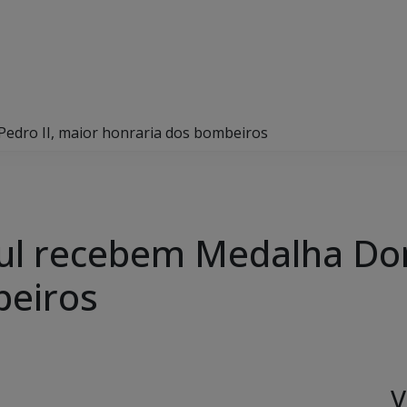
edro II, maior honraria dos bombeiros
ul recebem Medalha Dom
beiros
V