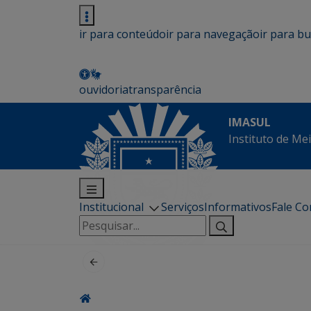
ir para conteúdo
ir para navegação
ir para b
ouvidoria
transparência
IMASUL
Instituto de Me
Institucional
Serviços
Informativos
Fale C
Pesquisar
por: