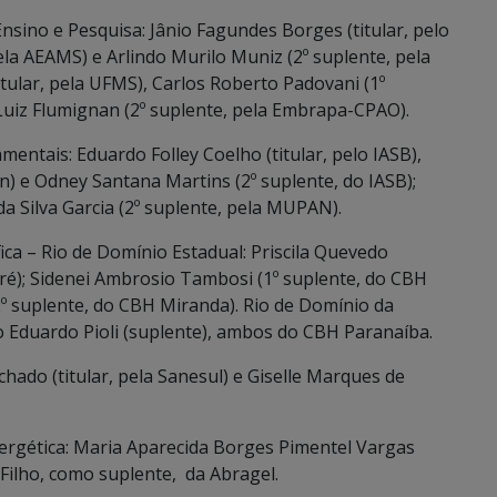
sino e Pesquisa: Jânio Fagundes Borges (titular, pelo
ela AEAMS) e Arlindo Murilo Muniz (2º suplente, pela
tular, pela UFMS), Carlos Roberto Padovani (1º
Luiz Flumignan (2º suplente, pela Embrapa-CPAO).
tais: Eduardo Folley Coelho (titular, pelo IASB),
n) e Odney Santana Martins (2º suplente, do IASB);
a Silva Garcia (2º suplente, pela MUPAN).
ca – Rio de Domínio Estadual: Priscila Quevedo
ré); Sidenei Ambrosio Tambosi (1º suplente, do CBH
2º suplente, do CBH Miranda). Rio de Domínio da
lio Eduardo Pioli (suplente), ambos do CBH Paranaíba.
ado (titular, pela Sanesul) e Giselle Marques de
rgética: Maria Aparecida Borges Pimentel Vargas
 Filho, como suplente, da Abragel.