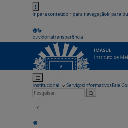
ir para conteúdo
ir para navegação
ir para b
ouvidoria
transparência
IMASUL
Instituto de Me
Institucional
Serviços
Informativos
Fale C
Pesquisar
por: