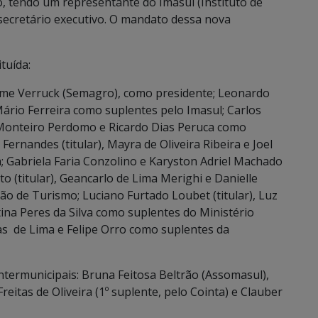
o, tendo um representante do Imasul (Instituto de
ecretário executivo. O mandato dessa nova
tuída:
aime Verruck (Semagro), como presidente; Leonardo
Mário Ferreira como suplentes pelo Imasul; Carlos
 Monteiro Perdomo e Ricardo Dias Peruca como
Fernandes (titular), Mayra de Oliveira Ribeira e Joel
; Gabriela Faria Conzolino e Karyston Adriel Machado
rto (titular), Geancarlo de Lima Merighi e Danielle
 de Turismo; Luciano Furtado Loubet (titular), Luz
ina Peres da Silva como suplentes do Ministério
cas de Lima e Felipe Orro como suplentes da
termunicipais: Bruna Feitosa Beltrão (Assomasul),
 Freitas de Oliveira (1º suplente, pelo Cointa) e Clauber