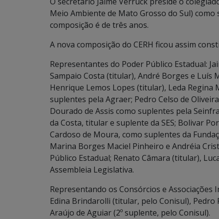
O secretário Jaime Verruck preside o colegiad
Meio Ambiente de Mato Grosso do Sul) como s
composição é de três anos.
A nova composição do CERH ficou assim consti
Representantes do Poder Público Estadual: J
Sampaio Costa (titular), André Borges e Luís 
Henrique Lemos Lopes (titular), Leda Regina
suplentes pela Agraer; Pedro Celso de Oliveira 
Dourado de Assis como suplentes pela Seinfra
da Costa, titular e suplente da SES; Bolivar Po
Cardoso de Moura, como suplentes da Fundação
Marina Borges Maciel Pinheiro e Andréia Crist
Público Estadual; Renato Câmara (titular), Lu
Assembleia Legislativa.
Representando os Consórcios e Associações In
Edina Brindarolli (titular, pelo Conisul), Pedro
Araújo de Aguiar (2º suplente, pelo Conisul).