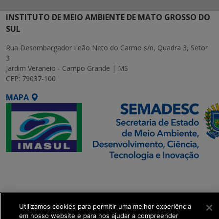
INSTITUTO DE MEIO AMBIENTE DE MATO GROSSO DO
SUL
Rua Desembargador Leão Neto do Carmo s/n, Quadra 3, Setor
3
Jardim Veraneio - Campo Grande | MS
CEP: 79037-100
MAPA
SETDIG | Secretaria-
Executiva de
Transformação Digital
Utilizamos cookies para permitir uma melhor experiência
em nosso website e para nos ajudar a compreender