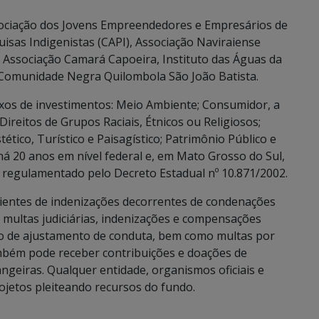
sociação dos Jovens Empreendedores e Empresários de
isas Indigenistas (CAPI), Associação Naviraiense
, Associação Camará Capoeira, Instituto das Águas da
 Comunidade Negra Quilombola São João Batista.
ixos de investimentos: Meio Ambiente; Consumidor, a
ireitos de Grupos Raciais, Étnicos ou Religiosos;
stético, Turístico e Paisagístico; Patrimônio Público e
 há 20 anos em nível federal e, em Mato Grosso do Sul,
6 e regulamentado pelo Decreto Estadual nº 10.871/2002.
ientes de indenizações decorrentes de condenações
, multas judiciárias, indenizações e compensações
rmo de ajustamento de conduta, bem como multas por
bém pode receber contribuições e doações de
rangeiras. Qualquer entidade, organismos oficiais e
ojetos pleiteando recursos do fundo.