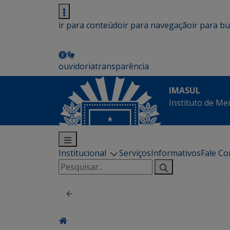
ir para conteúdo
ir para navegação
ir para b
ouvidoria
transparência
IMASUL
Instituto de Me
Institucional
Serviços
Informativos
Fale C
Pesquisar
por: