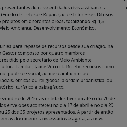
representantes de nove entidades civis assinam os
 (Fundo de Defesa e Reparação de Interesses Difusos
projetos em diferentes áreas, totalizando R$ 1,5
e Meio Ambiente, Desenvolvimento Econômico,
unles para repasse de recursos desde sua criação, há
ho Gestor composto por quatro membros
presidido pelo secretário de Meio Ambiente,
ultura Familiar, Jaime Verruck. Recebe recursos como
o público e social, ao meio ambiente, ao
ciais, étnicos ou religiosos, à ordem urbanística, ou
stórico, turístico e paisagístico.
dezembro de 2016, as entidades tiveram até o dia 20 de
dos envelopes aconteceu no dia 17 de abril e no dia 29
u 25 dos 35 projetos apresentados. A partir de então
arem os documentos necessários e agora, as nove