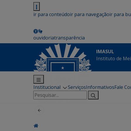
ir para conteúdo
ir para navegação
ir para b
ouvidoria
transparência
IMASUL
Instituto de Me
Institucional
Serviços
Informativos
Fale C
Pesquisar
por: