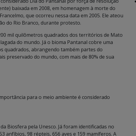
considerado Dia do Pantanal por força de resolução
ente) baixada em 2008, em homenagem à morte do
 Francelmo, que ocorreu nessa data em 2005. Ele ateou
ão do Rio Branco, durante protesto.
200 mil quilômetros quadrados dos territórios de Mato
 alagada do mundo. Já o bioma Pantanal cobre uma
tros quadrados, abrangendo também partes do
mais preservado do mundo, com mais de 80% de sua
importância para o meio ambiente é considerado
a Biosfera pela Unesco. Já foram identificadas no
 53 anfíbios, 98 répteis, 656 aves e 159 mamíferos. A