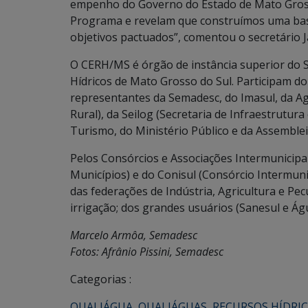
empenho do Governo do Estado de Mato Gros
Programa e revelam que construímos uma base
objetivos pactuados”, comentou o secretário 
O CERH/MS é órgão de instância superior do 
Hídricos de Mato Grosso do Sul. Participam do
representantes da Semadesc, do Imasul, da A
Rural), da Seilog (Secretaria de Infraestrutura
Turismo, do Ministério Público e da Assembleia
Pelos Consórcios e Associações Intermunicipa
Municípios) e do Conisul (Consórcio Intermunic
das federações de Indústria, Agricultura e Pec
irrigação; dos grandes usuários (Sanesul e Á
Marcelo Armôa, Semadesc
Fotos: Afrânio Pissini, Semadesc
Categorias :
QUALIÁGUA
,
QUALIÁGUAS
,
RECURSOS HÍDRI