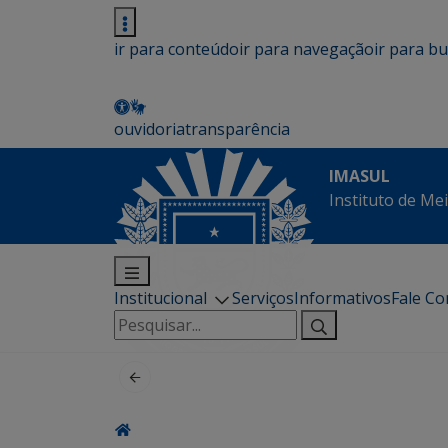
ir para conteúdo
ir para navegação
ir para b
ouvidoria
transparência
IMASUL
Instituto de Me
Institucional
Serviços
Informativos
Fale C
Pesquisar
por: