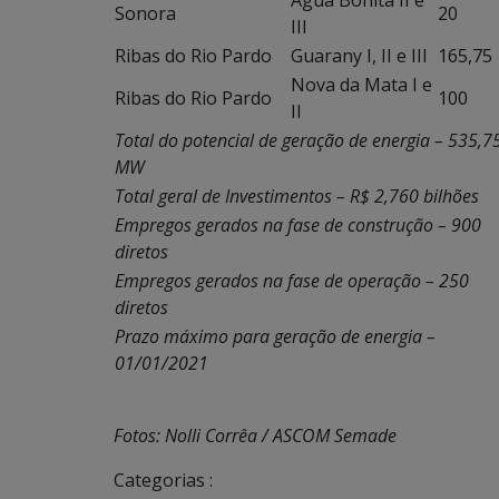
Água Bonita II e
Sonora
20
III
Ribas do Rio Pardo
Guarany I, II e III
165,75
Nova da Mata I e
Ribas do Rio Pardo
100
II
Total do potencial de geração de energia – 535,7
MW
Total geral de Investimentos – R$ 2,760 bilhões
Empregos gerados na fase de construção – 900
diretos
Empregos gerados na fase de operação – 250
diretos
Prazo máximo para geração de energia –
01/01/2021
Fotos: Nolli Corrêa / ASCOM Semade
Categorias :