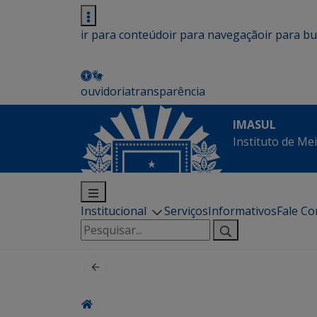
ir para conteúdo
ir para navegação
ir para b
ouvidoria
transparência
IMASUL
Instituto de Me
Institucional
Serviços
Informativos
Fale C
Pesquisar
por: