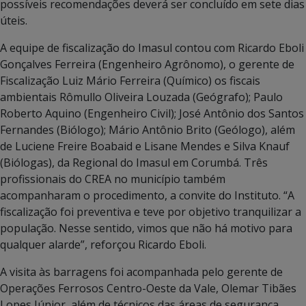
possíveis recomendações deverá ser concluído em sete dias
úteis.
A equipe de fiscalização do Imasul contou com Ricardo Eboli
Gonçalves Ferreira (Engenheiro Agrônomo), o gerente de
Fiscalização Luiz Mário Ferreira (Químico) os fiscais
ambientais Rômullo Oliveira Louzada (Geógrafo); Paulo
Roberto Aquino (Engenheiro Civil); José Antônio dos Santos
Fernandes (Biólogo); Mário Antônio Brito (Geólogo), além
de Luciene Freire Boabaid e Lisane Mendes e Silva Knauf
(Biólogas), da Regional do Imasul em Corumbá. Três
profissionais do CREA no município também
acompanharam o procedimento, a convite do Instituto. “A
fiscalização foi preventiva e teve por objetivo tranquilizar a
população. Nesse sentido, vimos que não há motivo para
qualquer alarde”, reforçou Ricardo Eboli.
A visita às barragens foi acompanhada pelo gerente de
Operações Ferrosos Centro-Oeste da Vale, Olemar Tibães
Lopes Júnior, além de técnicos das áreas de segurança,