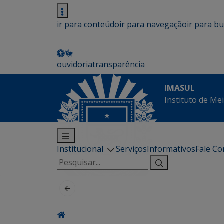
ir para conteúdo
ir para navegação
ir para b
ouvidoria
transparência
IMASUL
Instituto de Me
Institucional
Serviços
Informativos
Fale C
Pesquisar
por: