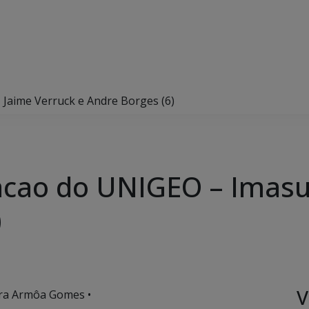
– Jaime Verruck e Andre Borges (6)
uacao do UNIGEO – Imasu
)
V
ira Armôa Gomes •