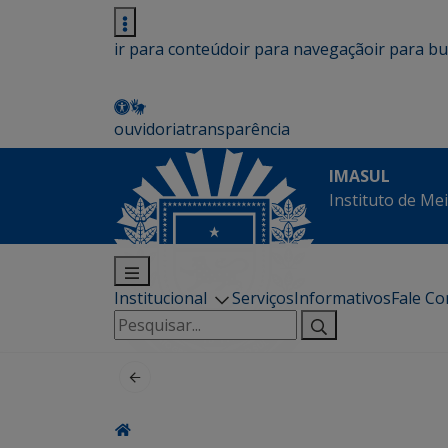
ir para conteúdo
ir para navegação
ir para b
ouvidoria
transparência
IMASUL
Instituto de Me
Institucional
Serviços
Informativos
Fale C
Pesquisar
por: