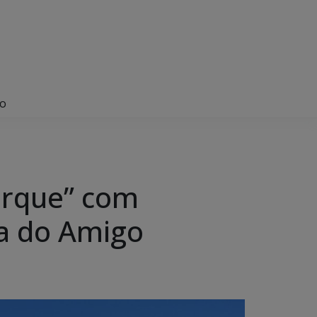
go
arque” com
ia do Amigo