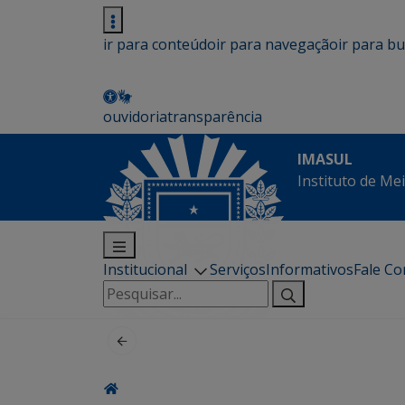
ir para conteúdo
ir para navegação
ir para b
ouvidoria
transparência
IMASUL
Instituto de Me
Institucional
Serviços
Informativos
Fale C
Pesquisar
por: