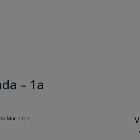
da – 1a
V
ho Macieira •