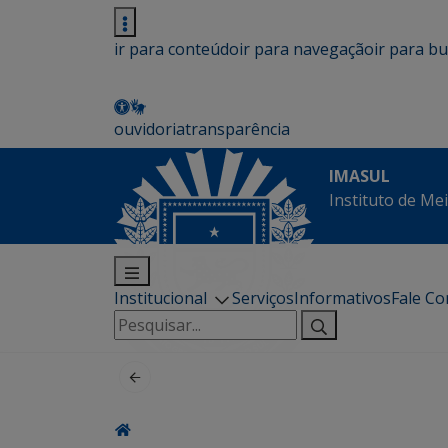
ir para conteúdo
ir para navegação
ir para b
ouvidoria
transparência
IMASUL
Instituto de Me
Institucional
Serviços
Informativos
Fale C
Pesquisar
por: