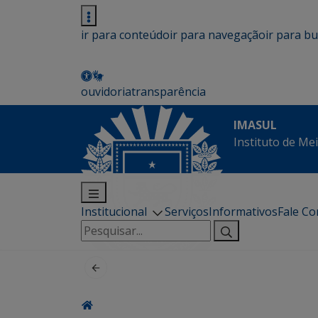
ir para conteúdo
ir para navegação
ir para b
ouvidoria
transparência
IMASUL
Instituto de Me
Institucional
Serviços
Informativos
Fale C
Pesquisar
por: