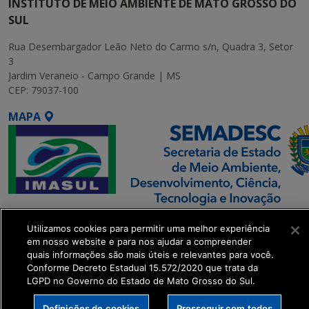
INSTITUTO DE MEIO AMBIENTE DE MATO GROSSO DO
SUL
Rua Desembargador Leão Neto do Carmo s/n, Quadra 3, Setor
3
Jardim Veraneio - Campo Grande | MS
CEP: 79037-100
MAPA
SETDIG | Secretaria-
Utilizamos cookies para permitir uma melhor experiência
Executiva de
em nosso website e para nos ajudar a compreender
Transformação Digital
quais informações são mais úteis e relevantes para você.
Conforme Decreto Estadual 15.572/2020 que trata da
LGPD no Governo do Estado de Mato Grosso do Sul.
get_footer();
Definições de cookies
Prosseguir com todos