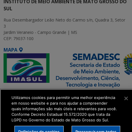
INSTITUTO DE MEIO AMBIENTE DE MATO GROSSO DO
SUL
Rua Desembargador Leão Neto do Carmo s/n, Quadra 3, Setor
3
Jardim Veraneio - Campo Grande | MS
CEP: 79037-100
MAPA
SETDIG | Secretaria-
Utilizamos cookies para permitir uma melhor experiência
Executiva de
em nosso website e para nos ajudar a compreender
Transformação Digital
quais informações são mais úteis e relevantes para você.
Conforme Decreto Estadual 15.572/2020 que trata da
LGPD no Governo do Estado de Mato Grosso do Sul.
get_footer();
Definições de cookies
Prosseguir com todos