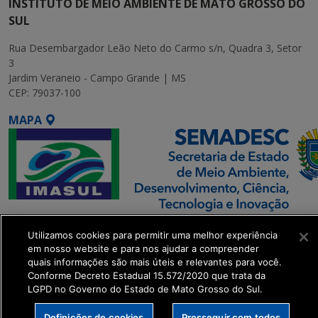
INSTITUTO DE MEIO AMBIENTE DE MATO GROSSO DO
SUL
Rua Desembargador Leão Neto do Carmo s/n, Quadra 3, Setor
3
Jardim Veraneio - Campo Grande | MS
CEP: 79037-100
MAPA
SETDIG | Secretaria-
Utilizamos cookies para permitir uma melhor experiência
Executiva de
em nosso website e para nos ajudar a compreender
Transformação Digital
quais informações são mais úteis e relevantes para você.
Conforme Decreto Estadual 15.572/2020 que trata da
LGPD no Governo do Estado de Mato Grosso do Sul.
get_footer();
Definições de cookies
Prosseguir com todos