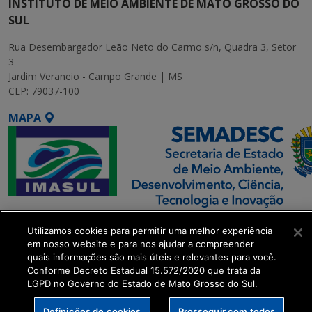
INSTITUTO DE MEIO AMBIENTE DE MATO GROSSO DO
SUL
Rua Desembargador Leão Neto do Carmo s/n, Quadra 3, Setor
3
Jardim Veraneio - Campo Grande | MS
CEP: 79037-100
MAPA
SETDIG | Secretaria-
Utilizamos cookies para permitir uma melhor experiência
Executiva de
em nosso website e para nos ajudar a compreender
Transformação Digital
quais informações são mais úteis e relevantes para você.
Conforme Decreto Estadual 15.572/2020 que trata da
LGPD no Governo do Estado de Mato Grosso do Sul.
get_footer();
Definições de cookies
Prosseguir com todos