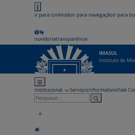
ir para conteúdo
ir para navegação
ir para b
ouvidoria
transparência
IMASUL
Instituto de Me
Institucional
Serviços
Informativos
Fale C
Pesquisar
por: