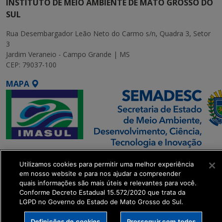
INSTITUTO DE MEIO AMBIENTE DE MATO GROSSO DO
SUL
Rua Desembargador Leão Neto do Carmo s/n, Quadra 3, Setor
3
Jardim Veraneio - Campo Grande | MS
CEP: 79037-100
MAPA
SETDIG | Secretaria-
Utilizamos cookies para permitir uma melhor experiência
Executiva de
em nosso website e para nos ajudar a compreender
Transformação Digital
quais informações são mais úteis e relevantes para você.
Conforme Decreto Estadual 15.572/2020 que trata da
LGPD no Governo do Estado de Mato Grosso do Sul.
get_footer();
Definições de cookies
Prosseguir com todos