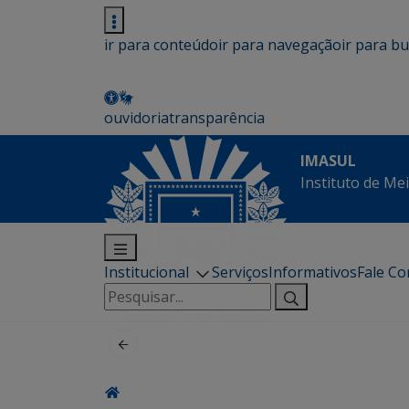
ir para conteúdo
ir para navegação
ir para b
ouvidoria
transparência
IMASUL
Instituto de Me
Institucional
Serviços
Informativos
Fale C
Pesquisar
por: