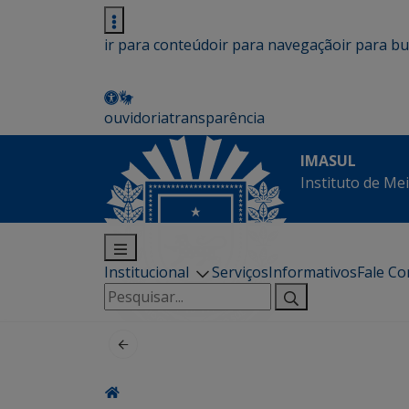
ir para conteúdo
ir para navegação
ir para b
ouvidoria
transparência
IMASUL
Instituto de Me
Institucional
Serviços
Informativos
Fale C
Pesquisar
por: