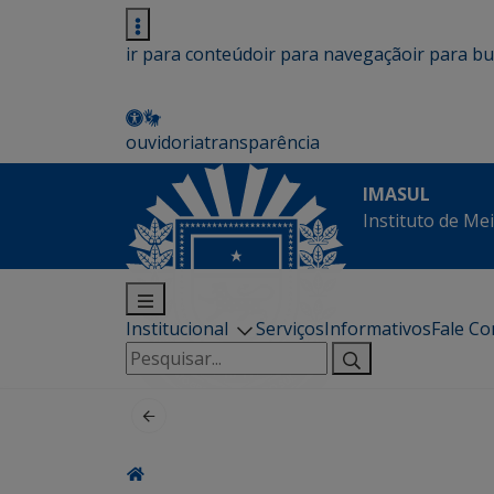
ir para conteúdo
ir para navegação
ir para b
ouvidoria
transparência
IMASUL
Instituto de Me
Institucional
Serviços
Informativos
Fale C
Pesquisar
por: