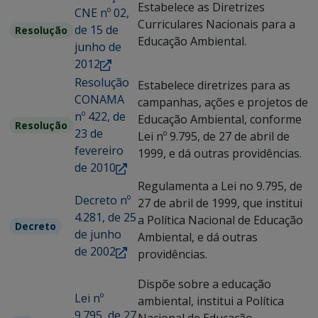
Estabelece as Diretrizes
CNE nº 02,
Curriculares Nacionais para a
de 15 de
Resolução
Educação Ambiental.
junho de
2012
Resolução
Estabelece diretrizes para as
CONAMA
campanhas, ações e projetos de
nº 422, de
Educação Ambiental, conforme
Resolução
23 de
Lei nº 9.795, de 27 de abril de
fevereiro
1999, e dá outras providências.
de 2010
Regulamenta a Lei no 9.795, de
Decreto nº
27 de abril de 1999, que institui
4.281, de 25
a Política Nacional de Educação
Decreto
de junho
Ambiental, e dá outras
de 2002
providências.
Dispõe sobre a educação
Lei nº
ambiental, institui a Política
9.795, de 27