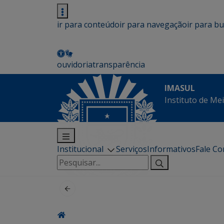
ir para conteúdo
ir para navegação
ir para b
ouvidoria
transparência
IMASUL
Instituto de Me
Institucional
Serviços
Informativos
Fale C
Pesquisar
por: