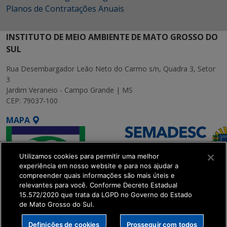
Planos de Contratações Anuais
INSTITUTO DE MEIO AMBIENTE DE MATO GROSSO DO
SUL
Rua Desembargador Leão Neto do Carmo s/n, Quadra 3, Setor
3
Jardim Veraneio - Campo Grande | MS
CEP: 79037-100
MAPA
Utilizamos cookies para permitir uma melhor
experiência em nosso website e para nos ajudar a
compreender quais informações são mais úteis e
relevantes para você. Conforme Decreto Estadual
15.572/2020 que trata da LGPD no Governo do Estado
SETDIG | Secretaria-
de Mato Grosso do Sul.
Executiva de
Transformação Digital
Definições de cookies
Prosseguir com todos