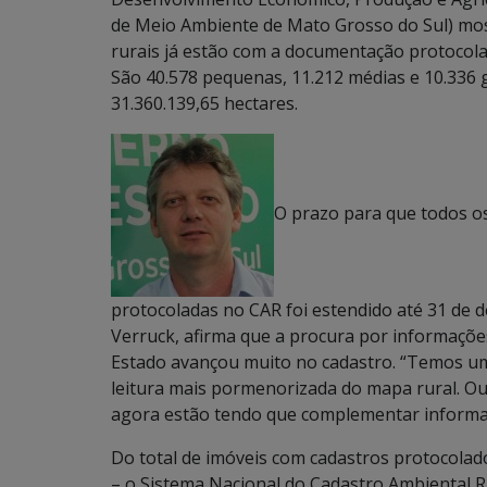
de Meio Ambiente de Mato Grosso do Sul) most
rurais já estão com a documentação protocola
São 40.578 pequenas, 11.212 médias e 10.336 
31.360.139,65 hectares.
O prazo para que todos os
protocoladas no CAR foi estendido até 31 de 
Verruck, afirma que a procura por informaçõe
Estado avançou muito no cadastro. “Temos um
leitura mais pormenorizada do mapa rural. Ou
agora estão tendo que complementar informaç
Do total de imóveis com cadastros protocolado
– o Sistema Nacional do Cadastro Ambiental R