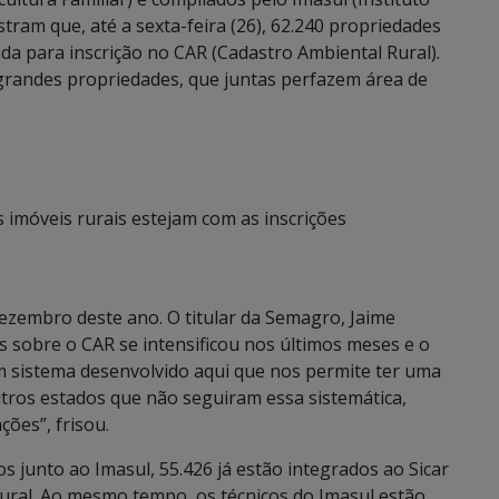
ram que, até a sexta-feira (26), 62.240 propriedades
da para inscrição no CAR (Cadastro Ambiental Rural).
grandes propriedades, que juntas perfazem área de
 imóveis rurais estejam com as inscrições
dezembro deste ano. O titular da Semagro, Jaime
s sobre o CAR se intensificou nos últimos meses e o
 sistema desenvolvido aqui que nos permite ter uma
tros estados que não seguiram essa sistemática,
ões”, frisou.
s junto ao Imasul, 55.426 já estão integrados ao Sicar
ural. Ao mesmo tempo, os técnicos do Imasul estão