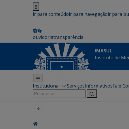
ir para conteúdo
ir para navegação
ir para b
ouvidoria
transparência
IMASUL
Instituto de Me
Institucional
Serviços
Informativos
Fale C
Pesquisar
por: