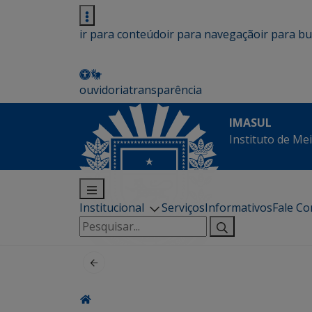
ir para conteúdo
ir para navegação
ir para b
ouvidoria
transparência
IMASUL
Instituto de Me
Institucional
Serviços
Informativos
Fale C
Pesquisar
por: