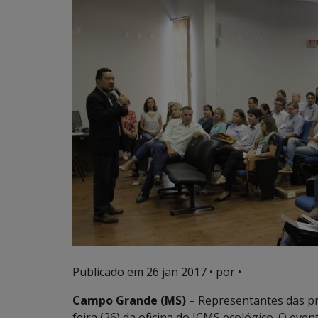
Publicado em
26 jan 2017
• por •
Campo Grande (MS)
– Representantes das pr
feira (26) da oficina do ICMS ecológico. O eve