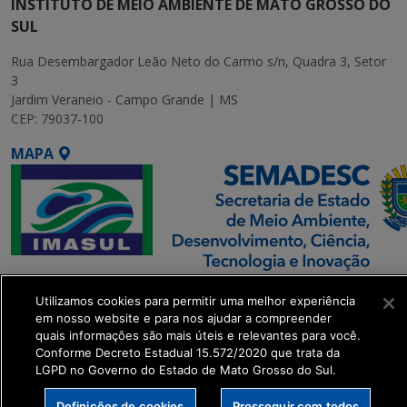
INSTITUTO DE MEIO AMBIENTE DE MATO GROSSO DO
SUL
Rua Desembargador Leão Neto do Carmo s/n, Quadra 3, Setor
3
Jardim Veraneio - Campo Grande | MS
CEP: 79037-100
MAPA
SETDIG | Secretaria-
Utilizamos cookies para permitir uma melhor experiência
Executiva de
em nosso website e para nos ajudar a compreender
Transformação Digital
quais informações são mais úteis e relevantes para você.
Conforme Decreto Estadual 15.572/2020 que trata da
LGPD no Governo do Estado de Mato Grosso do Sul.
get_footer();
Definições de cookies
Prosseguir com todos