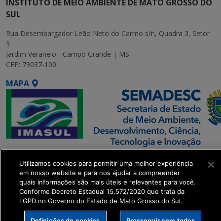
INSTITUTO DE MEIO AMBIENTE DE MATO GROSSO DO
SUL
Rua Desembargador Leão Neto do Carmo s/n, Quadra 3, Setor
3
Jardim Veraneio - Campo Grande | MS
CEP: 79037-100
MAPA
SETDIG | Secretaria-
Utilizamos cookies para permitir uma melhor experiência
Executiva de
em nosso website e para nos ajudar a compreender
Transformação Digital
quais informações são mais úteis e relevantes para você.
Conforme Decreto Estadual 15.572/2020 que trata da
LGPD no Governo do Estado de Mato Grosso do Sul.
get_footer();
Definições de cookies
Prosseguir com todos