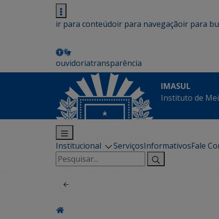
ir para conteúdo
ir para navegação
ir para b
ouvidoria
transparência
IMASUL
Instituto de Me
Institucional
Serviços
Informativos
Fale C
Pesquisar
por: