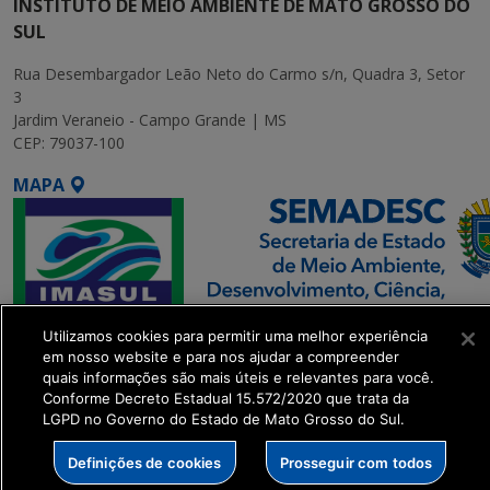
INSTITUTO DE MEIO AMBIENTE DE MATO GROSSO DO
SUL
Rua Desembargador Leão Neto do Carmo s/n, Quadra 3, Setor
3
Jardim Veraneio - Campo Grande | MS
CEP: 79037-100
MAPA
Utilizamos cookies para permitir uma melhor experiência
SETDIG | Secretaria-
em nosso website e para nos ajudar a compreender
Executiva de
quais informações são mais úteis e relevantes para você.
Conforme Decreto Estadual 15.572/2020 que trata da
Transformação Digital
LGPD no Governo do Estado de Mato Grosso do Sul.
get_footer();
Definições de cookies
Prosseguir com todos