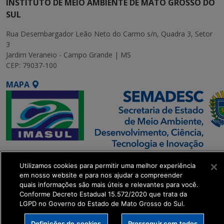
INSTITUTO DE MEIO AMBIENTE DE MATO GROSSO DO
SUL
Rua Desembargador Leão Neto do Carmo s/n, Quadra 3, Setor
3
Jardim Veraneio - Campo Grande | MS
CEP: 79037-100
MAPA
SETDIG | Secretaria-
Utilizamos cookies para permitir uma melhor experiência
Executiva de
em nosso website e para nos ajudar a compreender
Transformação Digital
quais informações são mais úteis e relevantes para você.
Conforme Decreto Estadual 15.572/2020 que trata da
LGPD no Governo do Estado de Mato Grosso do Sul.
get_footer();
Definições de cookies
Prosseguir com todos