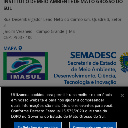
INSTITUTO DE MEIO AMBIENTE DE MATO GROSSO DO
SUL
Rua Desembargador Leão Neto do Carmo s/n, Quadra 3, Setor
3
Jardim Veraneio - Campo Grande | MS
CEP: 79037-100
MAPA
SETDIG | Secretaria-
Utilizamos cookies para permitir uma melhor experiência
Executiva de
em nosso website e para nos ajudar a compreender
Transformação Digital
quais informações são mais úteis e relevantes para você.
Conforme Decreto Estadual 15.572/2020 que trata da
LGPD no Governo do Estado de Mato Grosso do Sul.
get_footer();
Definições de cookies
Prosseguir com todos